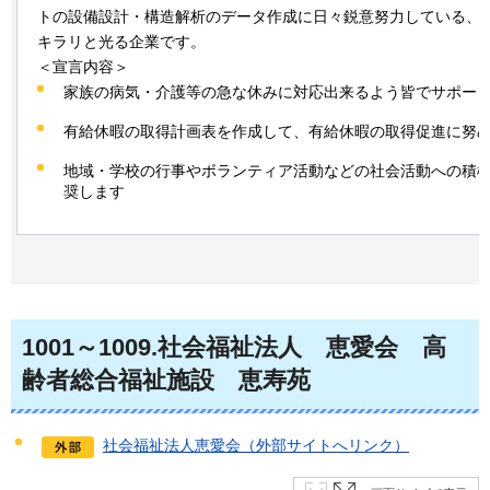
トの設備設計・構造解析のデータ作成に日々鋭意努力している、
キラリと光る企業です。
＜宣言内容＞
家族の病気・介護等の急な休みに対応出来るよう皆でサポー
有給休暇の取得計画表を作成して、有給休暇の取得促進に努
地域・学校の行事やボランティア活動などの社会活動への積
奨します
1001～1009
.社会福祉法人
恵
愛会
高
齢者総合福祉施設
恵
寿苑
社会福祉法人恵愛会（外部サイトへリンク）