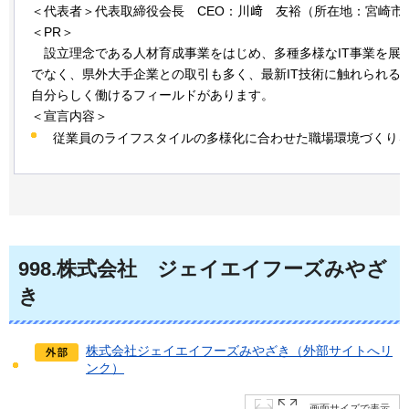
＜代表者＞代表取締役会長
CEO
：川﨑 友裕（所在地：宮崎市
＜PR＞
設立理
念である人材育成事業をはじめ、多種多様なIT事業を展
でなく、県外大手企業との取引も多く、最新IT技術に触れられる
自分らしく働けるフィールドがあります。
＜宣言内容＞
従業員のライフスタイルの多様化に合わせた職場環境づくり
998
.株式会社
ジェイエイフーズ
みやざ
き
株式会社ジェイエイフーズみやざき（外部サイトへリ
ンク）
画面サイズで表示