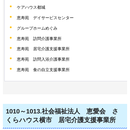
ケアハウス都城
恵寿苑
デ
イサービスセンター
グループホームめぐみ
恵寿苑
訪
問介護事業所
恵寿苑
居
宅介護支援事業所
恵寿苑
訪
問入浴介護事業所
恵寿苑
食
の自立支援事業所
1010～1013
.社会福祉法人
恵
愛会
さ
く
らハウス横市
居
宅介護支援事業所