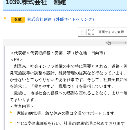
1039
.株式会社
創
建
株式会社創建（外部サイトへリンク）
画面サイズで表示
＜代表者＞代表取締役：安藤
靖
（所在地：日向市）
＜PR＞
創業来
、社会インフラ整備の中で特に重要とされる、道路・河
発電施設等の調整や設計、維持管理の提案など行なっています。
かせないとてもやりがいのある仕事です。そして、社員全員に関
を追求し、「働きやすい」職場づくりを目指しています。
最
後に、地域社会の皆様への感謝を忘れることなく、より一層
てまいります。
＜宣言内容＞
家族の病気等、急な休みの際は全員でサポートします
年に1度健康診断を行い、社員の健康管理に努めております