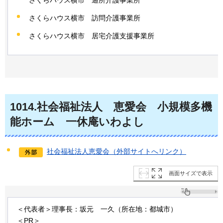
さくらハウス横市
通
所介護事業所
さくらハウス横市
訪問
介護事業所
さくらハウス横市
居宅
介護支援事業所
1014
.社会福祉法人
恵
愛会
小
規模多機
能ホーム
一
休庵いわよし
社会福祉法人恵愛会（外部サイトへリンク）
画面サイズで表示
＜代表者＞理事長：坂元
一
久（所在地：都城市）
＜PR＞