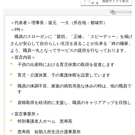
画面サイズで表示
＜代表者＞理事長：坂元
一
久（所在地：都城市）
＜PR＞
職員
のスローガンに「親切」「正確」「スピーディー」を掲げ
さんが安心して自分らしい生活を送ることが出来る「終の棲家」
よう、職員一丸となってサービスの提供を行なっております。
＜宣言内容＞
子供の出産時における育児休業の取得を促進します
育児・介護休業、子の看護休暇を設置しています
職員の体調不良、家族の病気等急な休みの時は、他の職員で
す
資格取得を経済的に支援し、職員のキャリアアップを目指し
＜宣言事業所＞
特別養護老人ホーム
恵
寿苑
恵寿苑
短
期入所生活介護事業所