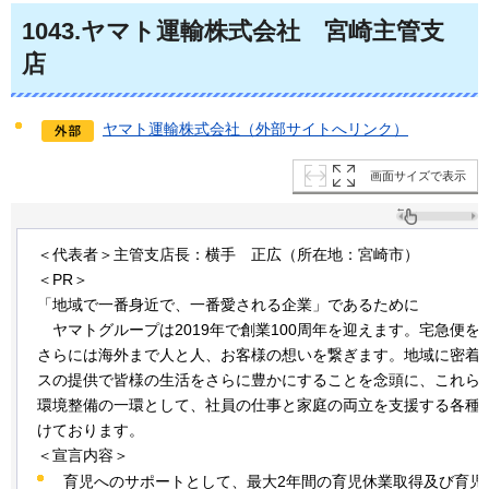
1043
.ヤマト運輸株式会社
宮崎
主管支
店
ヤマト運輸株式会社（外部サイトへリンク）
画面サイズで表示
＜代表者＞主管支店長：横手
正
広（所在地：宮崎市）
＜PR＞
「地域で一番身近で、一番愛される企業」であるために
ヤ
マトグループは2019年で創業100周年を迎えます。宅急便
さらには海外まで人と人、お客様の想いを繋ぎます。地域に密着
スの提供で皆様の生活をさらに豊かにすることを念頭に、これら
環境整備の一環として、社員の仕事と家庭の両立を支援する各種
けております。
＜宣言内容＞
育児へのサポートとして、最大2年間の育児休業取得及び育児