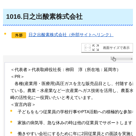
1016
.日之出酸素株式会社
日之出酸素株式会社（外部サイトへリンク）
画面サイズで表示
＜代表者＞代表取締役社長：栁田
淳
（所在地：延岡市）
＜PR＞
各
種(産業用・医療用)高圧ガスを主な販売品目とし、付随する
ている。農業・水産業など一次産業へガス技術を活用し、農畜水
崎の活性化に一役買いたいと考えています。
＜宣言内容＞
子どもをもつ従業員の学校行事やPTA活動への積極的な参加
家族の病気等、急な休みの時は他の従業員でサポートします
働きやすい会社にするために年に2回従業員との面談を実施し