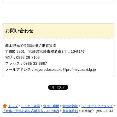
お問い合わせ
商工観光労働部雇用労働政策課
〒880-8501 宮崎県宮崎市橘通東2丁目10番1号
電話：
0985-26-7106
ファクス：0985-32-3887
メールアドレス：
koyorodoseisaku@pref.miyazaki.lg.jp
トップ
>
しごと・産業
>
労働・雇用
>
労働者福祉
>
ワークライフバランス
>
「仕事と生活の両立応援宣言」のご案内
>
登録年度順
> 企業紹介（997～1043）