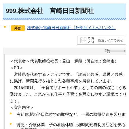
999
.株式会社
宮
崎日日新聞社
株式会社宮崎日日新聞社（外部サイトへリンク）
画面サイズで表示
＜代表者＞代表取締役社長：見山
輝朗
（所在地：宮崎市）
＜PR＞
宮崎
県を代表するメディアです。「読者と共感、県民と共感」
に掲げ、新聞発行を核とした各種事業を展開しています。
2015
年9月、「子育てサポート企業」としての国の認定（くる
受けました。これからも仕事と子育てを両立しやすい環境づくり
ます。
＜宣言内容＞
有給休暇の半日単位での取得など、一層の取得促進を図りま
育児・介護休業、子の看護休暇、短時間勤務制度などを安心