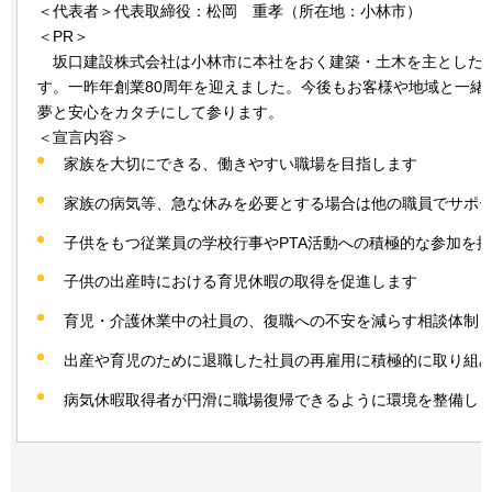
＜代表者＞代表取締役：松岡
重
孝（所在地：小林市）
＜PR＞
坂口
建設株式会社は小林市に本社をおく建築・土木を主とした
す。一昨年創業80周年を迎えました。今後もお客様や地域と一緒
夢と安心をカタチにして参ります。
＜宣言内容＞
家族を大切にできる、働きやすい職場を目指します
家族の病気等、急な休みを必要とする場合は他の職員でサポ
子供をもつ従業員の学校行事やPTA活動への積極的な参加を
子供の出産時における育児休暇の取得を促進します
育児・介護休業中の社員の、復職への不安を減らす相談体制
出産や育児のために退職した社員の再雇用に積極的に取り組
病気休暇取得者が円滑に職場復帰できるように環境を整備し