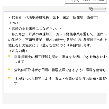
＜代表者＞代表取締役社長：坂下
栄次
（所在地：西都市）
＜PR＞
～宮崎の食を未来につなぎたい。～
私
たちは、野菜の冷凍加工・カット野菜事業を通して、国民へ
の供給と、宮崎県農業・農村の健全な発展並びに農家所得の向上
域社会との協調により豊かな宮崎づくりを目指します。
＜宣言内容＞
従業員同士の相互理解を深め、家族を大切にできる働きやす
します
病気休暇取得者が円滑に職場復帰できるように環境を整備し
社内報への掲載等により、育児・介護休業制度の周知・取得
す