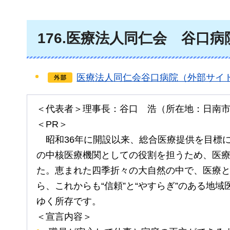
176
.医療法人同仁会
谷
口病
医療法人同仁会谷口病院（外部サイ
＜代表者＞理事長：谷口
浩
（所在地：日南
＜PR＞
昭和
36年に開設以来、総合医療提供を目標
の中核医療機関としての役割を担うため、医
た。恵まれた四季折々の大自然の中で、医療
ら、これからも“信頼”と“やすらぎ”のある地
ゆく所存です。
＜宣言内容＞