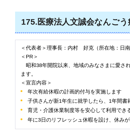
175
.医療法人文誠会なんごう
＜代表者＞理事長：内村
好克
（所在地：日
＜PR＞
昭
和38年開院以来、地域のみなさまに愛さ
ます。
＜宣言内容＞
年次有給休暇の計画的付与を実施します
子供さんが新1年生に就学したら、1年間書
育児・介護休業制度等を安心して利用でき
年に3日のリフレッシュ休暇を設け、休み