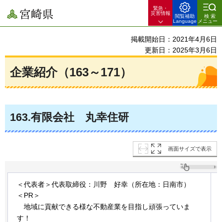
緊急・
宮崎県
災害情報
閲覧補助
検索
Language
メニュー
掲載開始日：2021年4月6日
更新日：2025年3月6日
企業紹介（163～171）
163
.有限会社
丸
幸住研
画面サイズで表示
＜代表者＞代表取締役：川野
好
幸（所在地：日南市）
＜PR＞
地
域に貢献できる様な不動産業を目指し頑張っていま
す！