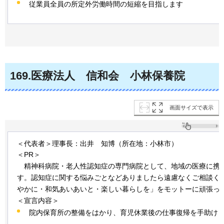
従業員全員の所定外労働時間の短縮を目指します
169
.医療法人
信
和会
小
林保養院
画面サイズで表示
＜代表者＞理事長：出井
知
博（所在地：小林市）
＜PR＞
精神
科病院・老人性認知症の専門病院として、地域の医療に携
す。認知症に関する悩みごとなどありましたら遠慮なくご相談く
やかに・和気あいあいと・楽しい暮らしを」をモットーに頑張っ
＜宣言内容＞
院内保育所の整備をはかり、育児休業後の仕事復帰を手助け