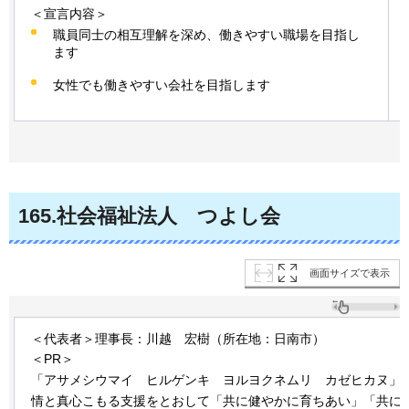
＜宣言内容＞
職員同士の相互理解を深め、働きやすい職場を目指し
ます
女性でも働きやすい会社を目指します
165
.社会福祉法人
つ
よし会
画面サイズで表示
＜代表者＞理事長：川越
宏
樹（所在地：日南市）
＜PR＞
「アサメシウマイ
ヒ
ルゲンキ
ヨ
ルヨクネムリ
カ
ゼヒカヌ」
情と真心こもる支援をとおして「共に健やかに育ちあい」「共に