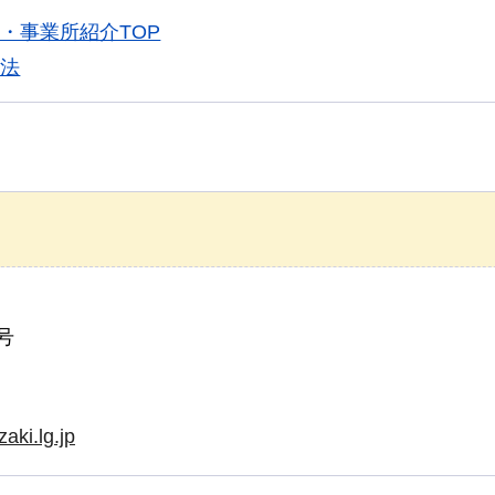
・事業所紹介TOP
方法
号
aki.lg.jp