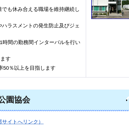
誰でも休み合える職場を維持継続し
やハラスメントの発生防止及びジェ
1時間の勤務間インターバルを行い
します
率50％以上を目指します
公園協会
部サイトへリンク）