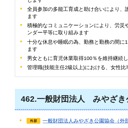
します
全員参加の多能工育成と助け合いにより、
ます
積極的なコミュニケーションにより、労災
ンダー平等に取り組みます
十分な休息や睡眠の為、勤務と勤務の間に1
ます
男女ともに育児休業取得100％を維持継続
管理職(技能主任2級以上)における、女性比
462
.一般財団法人
み
やざき
一般財団法人みやざき公園協会（外