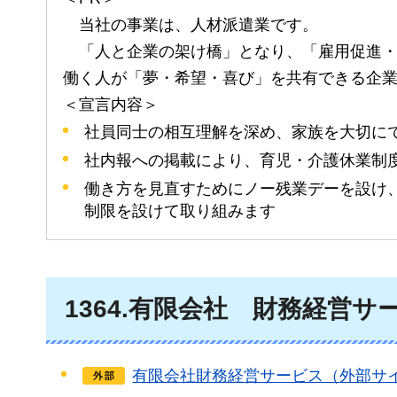
当
社の事業は、人材派遣業です。
「
人と企業の架け橋」となり、「雇用促進
働く人が「夢・希望・喜び」を共有できる企
＜宣言内容＞
社員同士の相互理解を深め、家族を大切に
社内報への掲載により、育児・介護休業制
働き方を見直すためにノー残業デーを設け
制限を設けて取り組みます
1364
.有限会社
財
務経営サ
有限会社財務経営サービス（外部サ