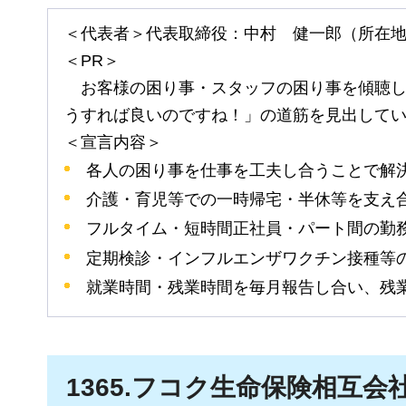
＜代表者＞代表取締役：中村
健一郎
（所在
＜PR＞
お
客様の困り事・スタッフの困り事を傾聴
うすれば良いのですね！」の道筋を見出して
＜宣言内容＞
各人の困り事を仕事を工夫し合うことで解
介護・育児等での一時帰宅・半休等を支え
フルタイム・短時間正社員・パート間の勤
定期検診・インフルエンザワクチン接種等
就業時間・残業時間を毎月報告し合い、残
1365
.フコク生命保険相互会