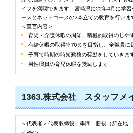
イフを満喫できます。宮崎県に22年4月に学
ースとネットコースの2本立ての教育を行いま
＜宣言内容＞
育児・介護休暇の周知、積極的取得のしや
有給休暇の取得率70％を目指し、全職員に
子育て時期の時短勤務の奨励をしていきま
男性職員の育児休暇を奨励します
1363
.株式会社
ス
タッフメ
＜代表者＞代表取締役：串間
勝
俊（所在地
＜PR＞