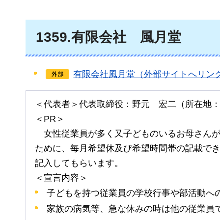
1359
.有限会社
風
月堂
有限会社風月堂（外部サイトへリン
＜代表者＞代表取締役：野元
宏二
（所在地
＜PR＞
女
性従業員が多く又子どものいるお母さん
ために、毎月希望休及び希望時間帯の記載で
記入してもらいます。
＜宣言内容＞
子どもを持つ従業員の学校行事や部活動へ
家族の病気等、急な休みの時は他の従業員