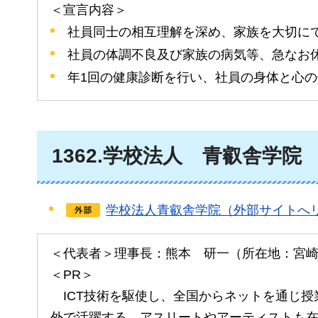
＜宣言内容＞
社員同士の相互理解を深め、家族を大切に
社員の体調不良及び家族の病気等、急なお
年1回の健康診断を行い、社員の身体と心
1362.
学校法人
青
叡舎学院
学校法人青叡舎学院（外部サイトへ
＜代表者＞理事長：熊本
研一
（所在地：宮
＜PR＞
I
CT技術を駆使し、全国からネットを通じ授
外で活躍する、アスリートやアーティストも