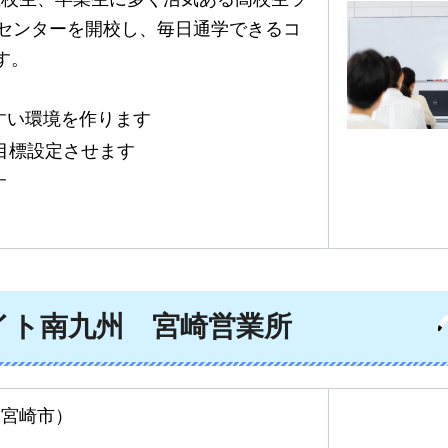
習センターを開校し、毎日通学できるコ
す。
すい環境を作ります
目標設定させます
す
イト南九州
宮
崎営業所
：宮崎市）