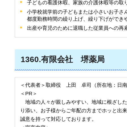
子どもの看護休暇、家族の介護休暇等の取
小学校就学前の子どもまたは小さいお子さ
都度勤務時間の繰り上げ、繰り下げができ
出産や育児のために退職した従業員への再
1360
.有限会社
堺
薬局
＜代表者＞取締役 上田 卓司（所在地：日
＜PR＞
地
域の人々が親しみやすい、地域に根ざし
り添い、お子様からご年配の方までホッと出
誠意を持って対応しております。