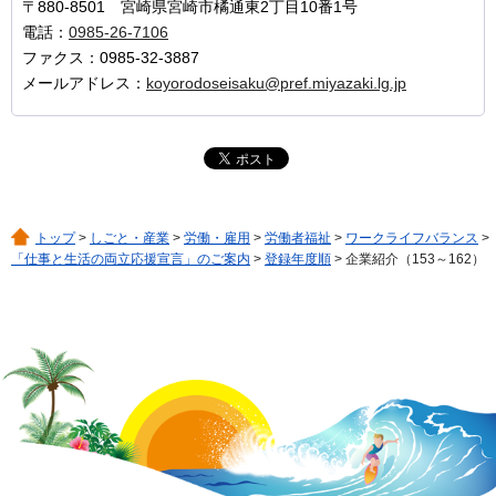
〒880-8501 宮崎県宮崎市橘通東2丁目10番1号
電話：
0985-26-7106
ファクス：0985-32-3887
メールアドレス：
koyorodoseisaku@pref.miyazaki.lg.jp
トップ
>
しごと・産業
>
労働・雇用
>
労働者福祉
>
ワークライフバランス
>
「仕事と生活の両立応援宣言」のご案内
>
登録年度順
> 企業紹介（153～162）