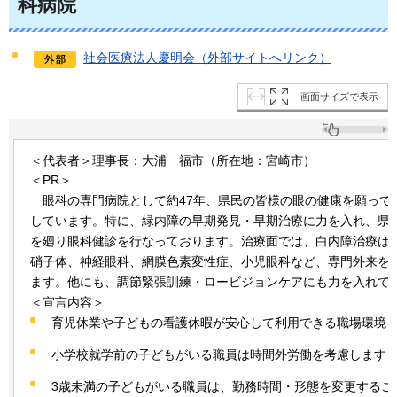
科病院
社会医療法人慶明会（外部サイトへリンク）
画面サイズで表示
＜代表者＞理事長：大浦
福市
（所在地：宮崎市）
＜PR＞
眼科の
専門病院として約47年、県民の皆様の眼の健康を願って
しています。特に、緑内障の早期発見・早期治療に力を入れ、県
を廻り眼科健診を行なっております。治療面では、白内障治療は
硝子体、神経眼科、網膜色素変性症、小児眼科など、専門外来を
ます。他にも、調節緊張訓練・ロービジョンケアにも力を入れて
＜宣言内容＞
育児休業や子どもの看護休暇が安心して利用できる職場環境
小学校就学前の子どもがいる職員は時間外労働を考慮します
3歳未満の子どもがいる職員は、勤務時間・形態を変更するこ