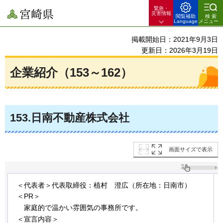
緊急・
宮崎県
災害情報
閲覧補助
検索
Language
メニュー
掲載開始日：2021年9月3日
更新日：2026年3月19日
企業紹介（153～162）
153
.日南不動産株式会社
画面サイズで表示
＜代表者＞代表取締役：植村
澄広
（所在地：日南市）
＜PR＞
家
庭的で温かい雰囲気の事務所です。
＜宣言内容＞