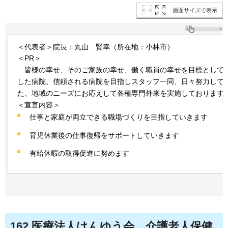
画面サイズで表示
＜代表者＞院長：丸山
賢幸
（所在地：小林市）
＜PR＞
皆
様の幸せ、そのご家族の幸せ、働く職員の幸せを目標として
した病院、信頼される病院を目指しスタッフ一同、日々努力して
た、地域のニーズにお応えして各種専門外来を実施しております
＜宣言内容＞
仕事と家庭が両立できる職場づくりを目指していきます
育児休業後の仕事復帰をサポートしていきます
有給休暇の取得促進に努めます
162
.医療法人けんゆう会
介護
老人保健