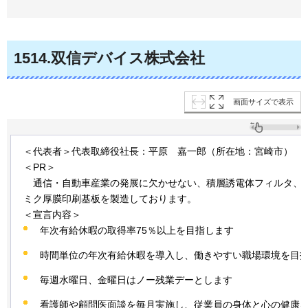
1514
.双信デバイス株式会社
画面サイズで表示
＜代表者＞代表取締役社長：平原
嘉
一郎（所在地：宮崎市）
＜PR＞
通
信・自動車産業の発展に欠かせない、積層誘電体フィルタ、
ミク厚膜印刷基板を製造しております。
＜宣言内容＞
年次有給休暇の取得率75％以上を目指します
時間単位の年次有給休暇を導入し、働きやすい職場環境を目
毎週水曜日、金曜日はノー残業デーとします
看護師や顧問医面談を毎月実施し、従業員の身体と心の健康