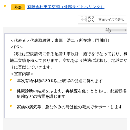
有限会社東栄空調（外部サイトへリンク）
画面サイズで表示
＜代表者＞代表取締役：東郷
浩
二（所在地：門川町）
＜PR＞
我
社は空調設備に係る配管工事設計・施行を行なっており、様
施工実績を積んでおります。空気をより快適に調和し、地球にや
りに貢献していきます。
＜宣言内容＞
年次有給休暇の80％以上取得の促進に努めます
健康診断の結果をふまえ、再検査を促すとともに、配置転換
短縮などの措置を講じます
家族の病気等、急な休みの時は他の職員でサポートします