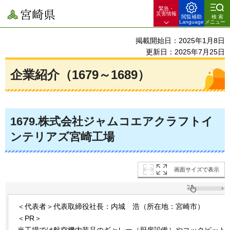
緊急・
宮崎県
災害情報
閲覧補助
検索
Language
メニュー
掲載開始日：2025年1月8日
更新日：2025年7月25日
企業紹介（1679～1689）
1679
.株式会社ジャムコエアクラフトイ
ンテリアズ宮崎工場
画面サイズで表示
＜代表者＞代表取締役社長：内城
浩
（所在地：宮崎市）
＜PR＞
当工場では航空機内装品のギャレー（厨房設備）やコックピット