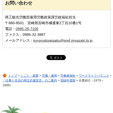
お問い合わせ
商工観光労働部雇用労働政策課労政福祉担当
〒880-8501 宮崎県宮崎市橘通東2丁目10番1号
電話：
0985-26-7106
ファクス：0985-32-3887
メールアドレス：
koyorodoseisaku@pref.miyazaki.lg.jp
トップ
>
しごと・産業
>
労働・雇用
>
労働者福祉
>
ワークライフバランス
>
「仕事と生活の両立応援宣言」のご案内
>
登録年度順
> 企業紹介（1679～
1689）