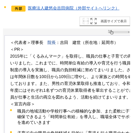
医療法人建悠会吉田病院（外部サイトへリンク）
画面サイズで表示
＜代表者＞理事長
院長
：吉田
建世
（所在地：延岡市）
＜PR＞
2015年に「くるみんマーク」を取得し、職員の仕事と子育ての
いりました。これまでに、時間単位有給の導入や育児を行う職員
制度の導入を実施し、職員の負担軽減に努めてまいりました。さ
は年間休日数を100日から109日に増やし、より家族との時間を
しております。また、男性の育児休業取得も推進しており、令和5
年度にはそれぞれ1名ずつの育児休業取得者を輩出することがで
員が仕事と生活の両立を図れるよう、活動を続けてまいります。
＜宣言内容＞
職員の地域活動や学校行事への積極的な参加、また柔軟に子
確保できるよう「時間単位有給」を導入し、職場全体でサポ
を進めていきます
子育て中の職員の負担軽減を目的に「育児を行う職員のため