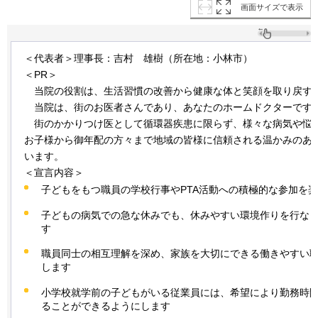
画面サイズで表示
＜代表者＞理事長：吉村
雄
樹（所在地：小林市）
＜PR＞
当
院の役割は、生活習慣の改善から健康な体と笑顔を取り戻す
当
院は、街のお医者さんであり、あなたのホームドクターです
街
のかかりつけ医として循環器疾患に限らず、様々な病気や悩
お子様から御年配の方々まで地域の皆様に信頼される温かみのあ
います。
＜宣言内容＞
子どもをもつ職員の学校行事やPTA活動への積極的な参加を
子どもの病気での急な休みでも、休みやすい環境作りを行な
す
職員同士の相互理解を深め、家族を大切にできる働きやすい
します
小学校就学前の子どもがいる従業員には、希望により勤務時
ることができるようにします