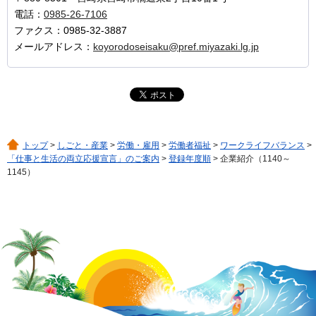
電話：
0985-26-7106
ファクス：0985-32-3887
メールアドレス：
koyorodoseisaku@pref.miyazaki.lg.jp
トップ
>
しごと・産業
>
労働・雇用
>
労働者福祉
>
ワークライフバランス
>
「仕事と生活の両立応援宣言」のご案内
>
登録年度順
> 企業紹介（1140～
1145）