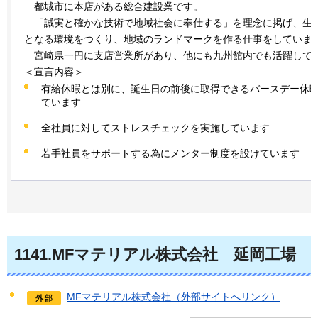
都城
市に本店がある総合建設業です。
「
誠実と確かな技術で地域社会に奉仕する」を理念に掲げ、生
となる環境をつくり、地域のランドマークを作る仕事をしていま
宮
崎県一円に支店営業所があり、他にも九州館内でも活躍して
＜宣言内容＞
有給休暇とは別に、誕生日の前後に取得できるバースデー休
ています
全社員に対してストレスチェックを実施しています
若手社員をサポートする為にメンター制度を設けています
1141
.MFマテリアル株式会社
延
岡工場
MFマテリアル株式会社（外部サイトへリンク）