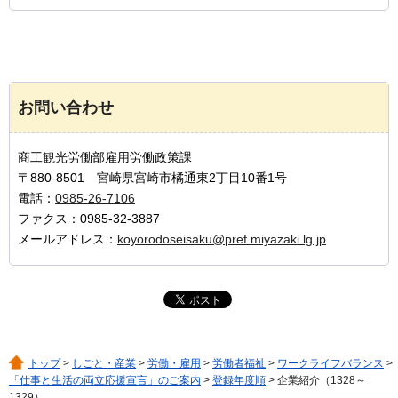
お問い合わせ
商工観光労働部雇用労働政策課
〒880-8501 宮崎県宮崎市橘通東2丁目10番1号
電話：
0985-26-7106
ファクス：0985-32-3887
メールアドレス：
koyorodoseisaku@pref.miyazaki.lg.jp
トップ
>
しごと・産業
>
労働・雇用
>
労働者福祉
>
ワークライフバランス
>
「仕事と生活の両立応援宣言」のご案内
>
登録年度順
> 企業紹介（1328～
1329）