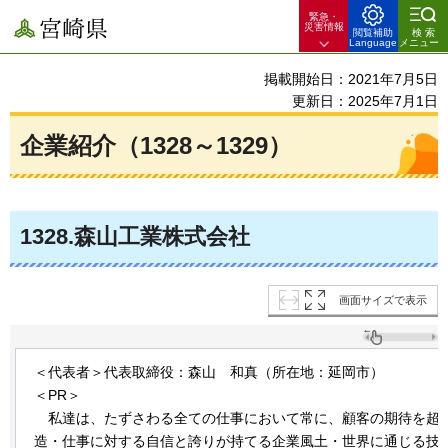
緊急・
宮崎県
災害情報
閲覧補助
検索
Language
メニュー
掲載開始日：2021年7月5日
更新日：2025年7月1日
企業紹介（1328～1329）
1328
.森山工業株式会社
画面サイズで表示
＜代表者＞代表取締役：森山
和真
（所在地：延岡市）
＜PR＞
私達は
、たずさわる全ての仕事において常に、顧客の期待を超
造・仕事に対する自信と誇りが持てる企業風土・世界に通じる技