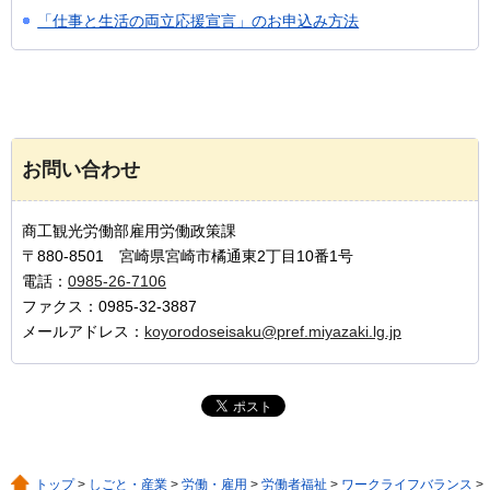
「仕事と生活の両立応援宣言」のお申込み方法
お問い合わせ
商工観光労働部雇用労働政策課
〒880-8501 宮崎県宮崎市橘通東2丁目10番1号
電話：
0985-26-7106
ファクス：0985-32-3887
メールアドレス：
koyorodoseisaku@pref.miyazaki.lg.jp
トップ
>
しごと・産業
>
労働・雇用
>
労働者福祉
>
ワークライフバランス
>