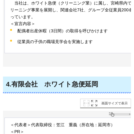
当社は、
ホワイト急便（クリーニング業）に属し、宮崎県内で3
リーニング事業を展開し、関連会社7社、グループ全従業員200名
っています。
＜宣言内容＞
配偶者出産休暇（3日間）の取得を呼びかけます
従業員の子供の職場見学会を実施します
4
.有限会社
ホワイト
急便延岡
画面サイズで表示
＜代表者＞代表取締役：笠江
重義
（所在地：延岡市）
＜PR＞