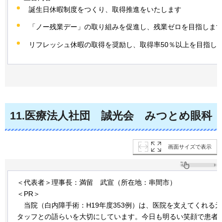
誕生日休暇制度をつくり、取得推進をいたします
「ノー残業デー」の取り組みを促進し、残業ゼロを目指しま
リフレッシュ休暇の取得を奨励し、取得率50％以上を目指し
11
.医療法人社団
誠光会
みつとめ
眼科
画面サイズで表示
＜代表者＞理事長：満留
武宣
（所在地：串間市）
＜PR＞
当院
（白内障手術：H19年度353例）は、医院を支えてくれる
タッフとの語らいを大切にしています。今日も明るい笑顔で患者