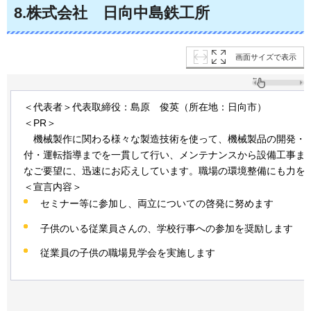
8
.株式会社
日向
中島鉄工所
画面サイズで表示
＜代表者＞代表取締役：島原
俊英
（所在地：日向市）
＜PR＞
機械
製作に関わる様々な製造技術を使って、機械製品の開発・
付・運転指導までを一貫して行い、メンテナンスから設備工事ま
なご要望に、迅速にお応えしています。職場の環境整備にも力を
＜宣言内容＞
セミナー等に参加し、両立についての啓発に努めます
子供のいる従業員さんの、学校行事への参加を奨励します
従業員の子供の職場見学会を実施します