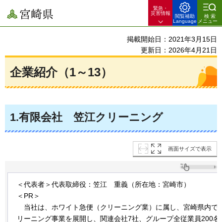
緊急・
宮崎県
災害情報
閲覧補助
検索
Language
メニュー
掲載開始日：2021年3月15日
更新日：2026年4月21日
企業紹介（1～13）
1
.有限会社
笠江
クリーニング
画面サイズで表示
＜代表者＞代表取締役：笠江
重義
（所在地：宮崎市）
＜PR＞
当社は、
ホワイト急便（クリーニング業）に属し、宮崎県内で3
リーニング事業を展開し、関連会社7社、グループ全従業員200名