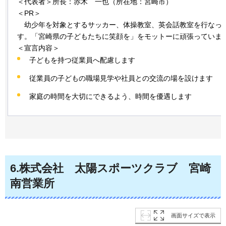
＜代表者＞所長：赤木
一也
（所在地：宮崎市）
＜PR＞
幼少年を
対象とするサッカー、体操教室、英会話教室を行なっ
す。「宮崎県の子どもたちに笑顔を」をモットーに頑張っていま
＜宣言内容＞
子どもを持つ従業員へ配慮します
従業員の子どもの職場見学や社員との交流の場を設けます
家庭の時間を大切にできるよう、時間を優遇します
6
.株式会社
太陽
スポーツクラブ
宮崎
南営業所
画面サイズで表示