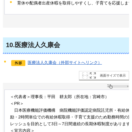
育休や配偶者出産休暇を取得しやすくし、子育てを応援しま
10
.医療法人久康会
医療法人久康会（外部サイトへリンク）
画面サイズで表示
＜代表者＞理事長：平田
耕太郎
（所在地：宮崎市）
＜PR＞
日本
医療機能評価機構
病院
機能評価認定病院託児所・有給休
励・2時間単位での有給休暇取得・子育て支援のため勤務時間の
レッシュを目的として3日～7日間連続の長期休暇制度があります
＜宣言内容＞